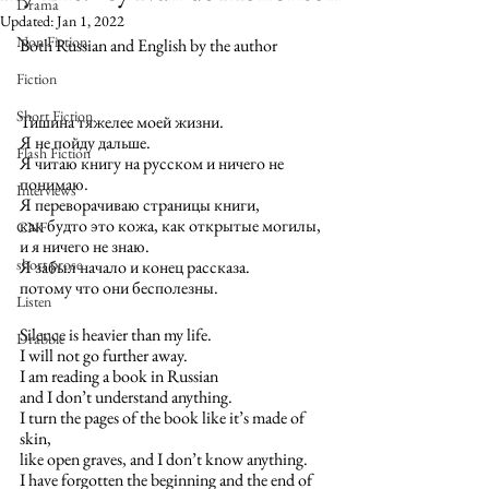
Drama
Updated:
Jan 1, 2022
Non Fiction
Both Russian and English by the author
Fiction
Short Fiction
Тишина тяжелее моей жизни.
Я не пойду дальше.
Flash Fiction
Я читаю книгу на русском и ничего не 
понимаю. 
Interviews
Я переворачиваю страницы книги, 
как будто это кожа, как открытые могилы, 
CNF
и я ничего не знаю.
short prose
Я забыл начало и конец рассказа.
потому что они бесполезны. 
Listen
Silence is heavier than my life.
Drabble
I will not go further away. 
I am reading a book in Russian 
and I don’t understand anything. 
I turn the pages of the book like it’s made of 
skin, 
like open graves, and I don’t know anything.
I have forgotten the beginning and the end of 