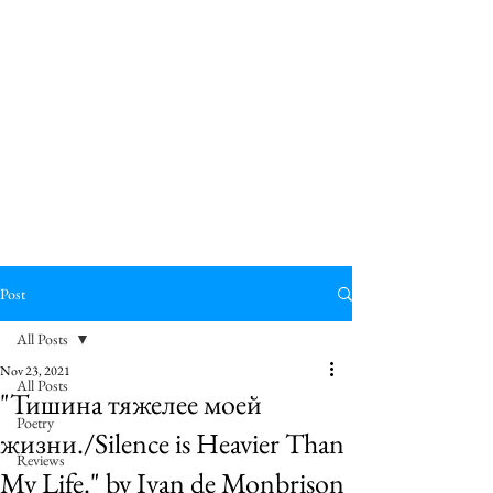
Post
All Posts
Nov 23, 2021
All Posts
"Тишина тяжелее моей
Poetry
жизни./Silence is Heavier Than
Reviews
My Life." by Ivan de Monbrison